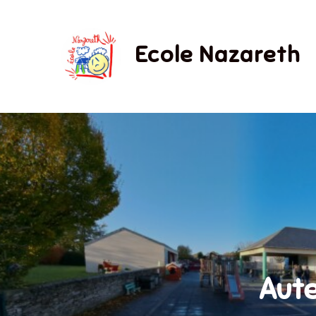
Skip
to
Ecole Nazareth
content
Aute