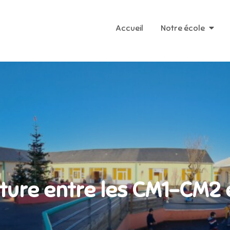
Accueil
Notre école
rature entre les CM1-CM2 